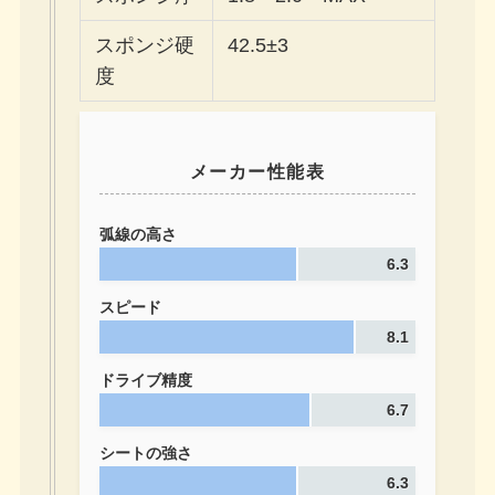
スポンジ硬
42.5±3
度
メーカー性能表
弧線の高さ
6.3
スピード
8.1
ドライブ精度
6.7
シートの強さ
6.3